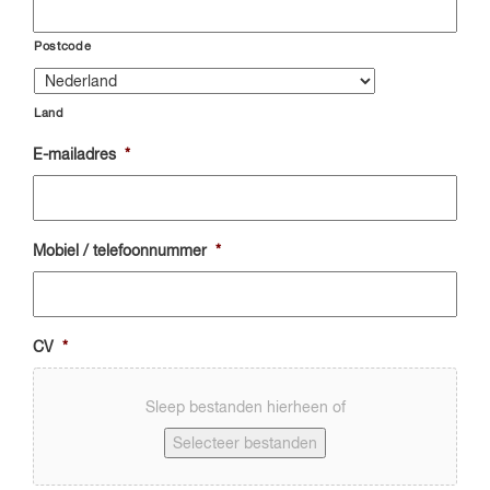
Postcode
Land
E-mailadres
*
Mobiel / telefoonnummer
*
CV
*
Sleep bestanden hierheen of
Selecteer bestanden