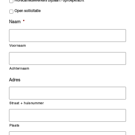
Horecamedewerkers bijbaan / oproepkracht
Open sollicitatie
Naam
*
Voornaam
Achternaam
Adres
Straat + huisnummer
Plaats